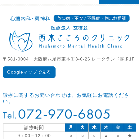
〒581-0004 大阪府八尾市東本町3-6-26 レークランド喜多1F
Googleマップで見る
診療に関するお問い合わせは、お気軽にお電話くださ
い。
診療時間
月
火
水
木
金
土
9：00～12：00
○
○
○
▲
○
★