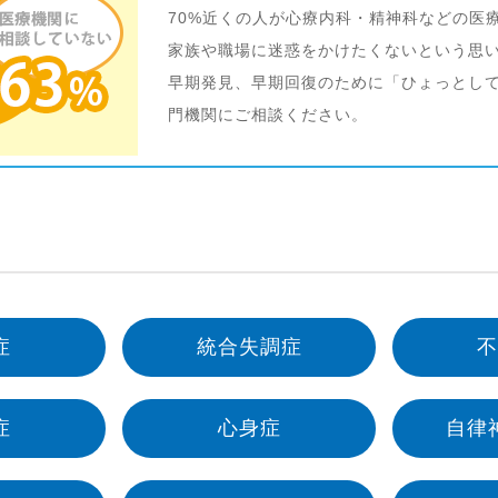
70%近くの人が心療内科・精神科などの医
家族や職場に迷惑をかけたくないという思
早期発見、早期回復のために「ひょっとし
門機関にご相談ください。
症
統合失調症
不
症
心身症
自律