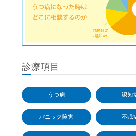
診療項目
うつ病
認知
パニック障害
不眠