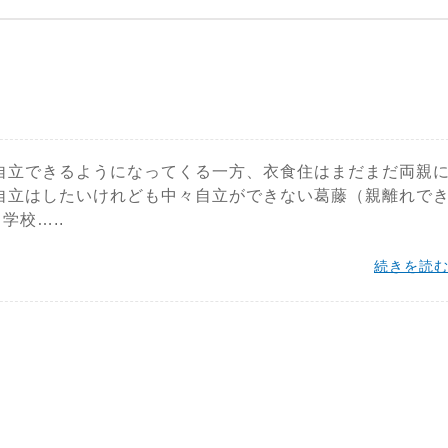
自立できるようになってくる一方、衣食住はまだまだ両親
自立はしたいけれども中々自立ができない葛藤（親離れで
学校…..
続きを読む