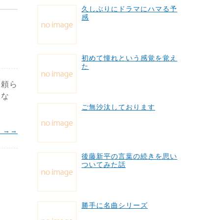
久しぶりにドラマにハマる予
感
初めて憧れという感覚を覚え
た
に頼ら
きな
ご無沙汰しております
 →→
後藤新平の言葉の続きを思い
ついてみた話
勝手に名曲シリーズ