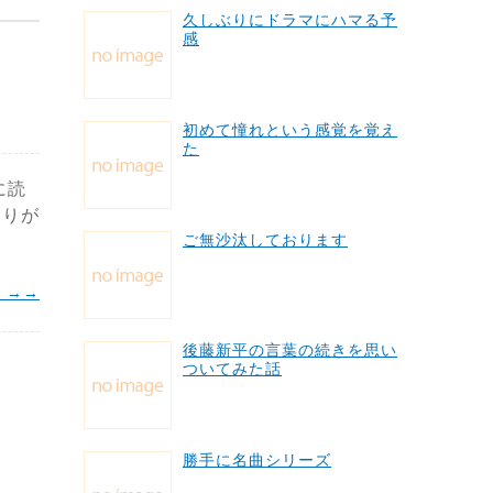
久しぶりにドラマにハマる予
感
初めて憧れという感覚を覚え
た
に読
ありが
ご無沙汰しております
 →→
後藤新平の言葉の続きを思い
ついてみた話
勝手に名曲シリーズ